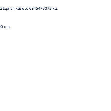
α Ειρήνη και στο 6945473073 κα.
0 π.μ.