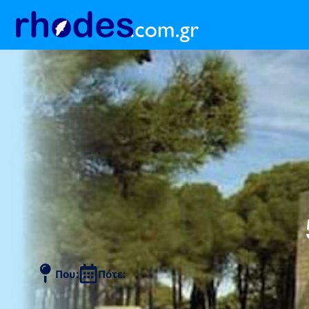
Που:
Πότε: