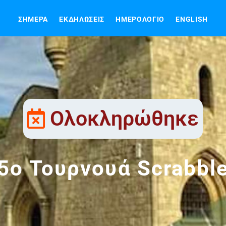
ΣΉΜΕΡΑ
ΕΚΔΗΛΏΣΕΙΣ
ΗΜΕΡΟΛΌΓΙΟ
ENGLISH
Ολοκληρώθηκε
5ο Τουρνουά Scrabbl