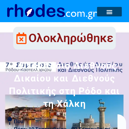
Ολοκληρώθηκε
7ο Συμπόσιο Διεθνούς
Δικαίου και Διεθνούς
Πολιτικής στη Ρόδο και
τη Χάλκη
Που: