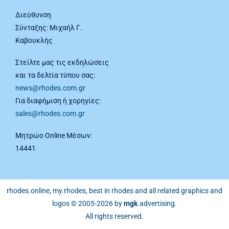
Διεύθυνση
Σύνταξης: Μιχαήλ Γ.
Καβουκλής
Στείλτε μας τις εκδηλώσεις
και τα δελτία τύπου σας:
news@rhodes.com.gr
Για διαφήμιση ή χορηγίες:
sales@rhodes.com.gr
Μητρώο Online Μέσων:
14441
rhodes.online, my.rhodes, best in rhodes and all related graphics and
logos © 2005-2026 by
mgk
.advertising
.
All rights reserved.