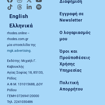
Διαφήμιση
Εγγραφή σε
English
Newsletter
Ελληνικά
Ο λογαριασμός
rhodes.online –
μου
rhodes.com.gr
μία ιστοσελίδα της
Όροι και
mgk.advertising
.
Προϋποθέσεις
Εκδότης: Μιχαήλ Γ.
Χρήσης
Καβουκλής
Υπηρεσίας
Αγίας Σοφίας 18, 85133,
Ρόδος
Πολιτική
Α.Φ.Μ. 131015688, ΔΟΥ
Απορρήτου
Ρόδου
ΓΕΜΗ 072694120000
Τηλ. 2241030486