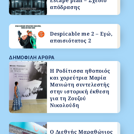
Escape plan – Σχέδιο
απόδρασης
Despicable me 2 – Εγώ,
απαισιότατος 2
ΔΗΜΟΦΙΛΉ ΆΡΘΡΑ
Η Ροδίτισσα ηθοποιός
και χορεύτρια Μαρία
Μανιώτη συντελεστής
στην ιστορική έκθεση
για τη Ζουζού
Νικολούδη
Ο Διεθνής Μαραθώνιος