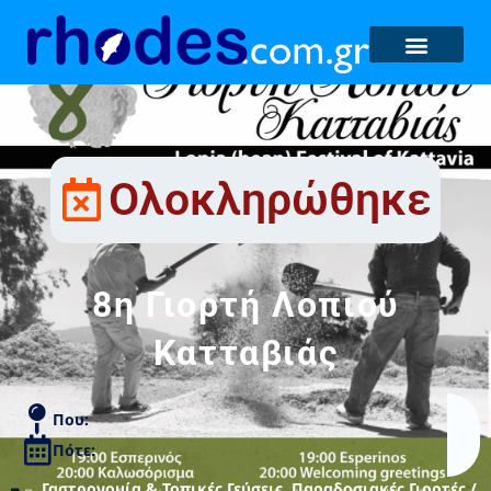
Ολοκληρώθηκε
8η Γιορτή Λοπιού
Κατταβιάς
Που:
Πότε:
Γαστρονομία & Τοπικές Γεύσεις
,
Παραδοσιακές Γιορτές /