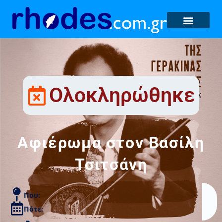
Ολοκληρώθηκε
Αφιέρωμα στον Βασίλη
Τσιτσάνη
Που:
Πότε: