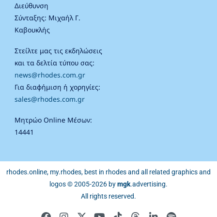
Διεύθυνση
Σύνταξης: Μιχαήλ Γ.
Καβουκλής
Στείλτε μας τις εκδηλώσεις
και τα δελτία τύπου σας:
news@rhodes.com.gr
Για διαφήμιση ή χορηγίες:
sales@rhodes.com.gr
Μητρώο Online Μέσων:
14441
rhodes.online, my.rhodes, best in rhodes and all related graphics and
logos © 2005-2026 by
mgk
.advertising
.
All rights reserved.