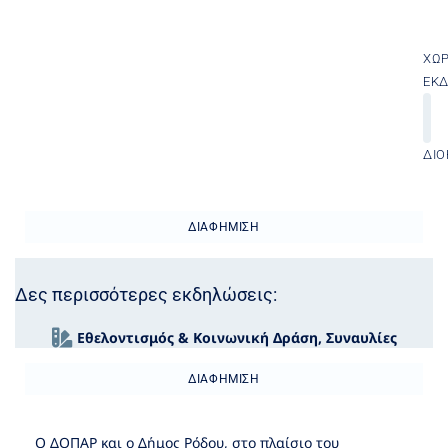
ΧΏ
ΕΚ
ΔΙΟ
ΔΙΑΦΉΜΙΣΗ
Δες περισσότερες εκδηλώσεις:
Εθελοντισμός & Κοινωνική Δράση
,
Συναυλίες
ΔΙΑΦΉΜΙΣΗ
Ο ΔΟΠΑΡ και ο Δήμος Ρόδου, στο πλαίσιο του