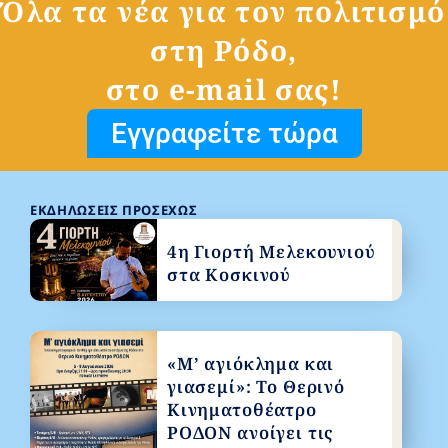
Όλα τα νέα για τον πολιτισμό
στη Ρόδο,
στο e-mail σας!
Εγγραφείτε τώρα
ΕΚΔΗΛΏΣΕΙΣ ΠΡΟΣΕΧΏΣ
4η Γιορτή Μελεκουνιού
στα Κοσκινού
«Μ’ αγιόκλημα και
γιασεμί»: Το Θερινό
Κινηματοθέατρο
ΡΟΔΟΝ ανοίγει τις