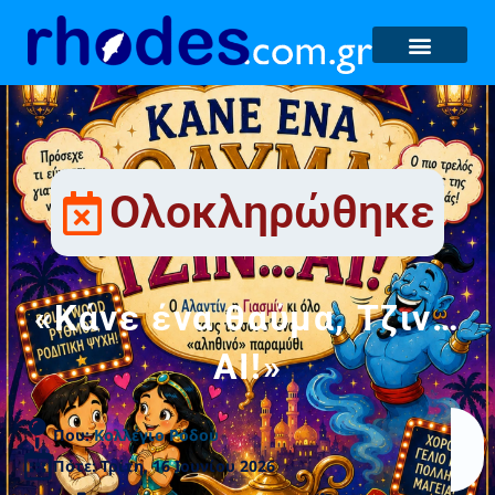
Ολοκληρώθηκε
«Κάνε ένα θαύμα, Τζιν…
ΑΙ!»
Που:
Κολλέγιο Ρόδου
Πότε: Τρίτη, 16 Ιουνίου 2026