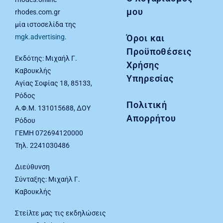
μου
rhodes.com.gr
μία ιστοσελίδα της
Όροι και
mgk.advertising
.
Προϋποθέσεις
Εκδότης: Μιχαήλ Γ.
Χρήσης
Καβουκλής
Υπηρεσίας
Αγίας Σοφίας 18, 85133,
Ρόδος
Πολιτική
Α.Φ.Μ. 131015688, ΔΟΥ
Απορρήτου
Ρόδου
ΓΕΜΗ 072694120000
Τηλ. 2241030486
Διεύθυνση
Σύνταξης: Μιχαήλ Γ.
Καβουκλής
Στείλτε μας τις εκδηλώσεις