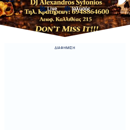
Live
Ιαλυσός
ΔΙΑΦΉΜΙΣΗ