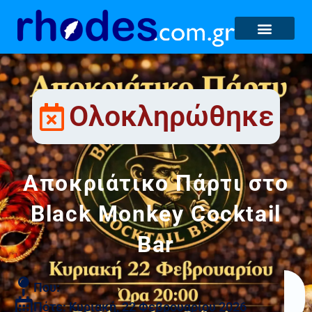
Ολοκληρώθηκε
Αποκριάτικο Πάρτι στο
Black Monkey Cocktail
Bar
Που:
Πότε: Κυριακή, 22 Φεβρουαρίου 2026