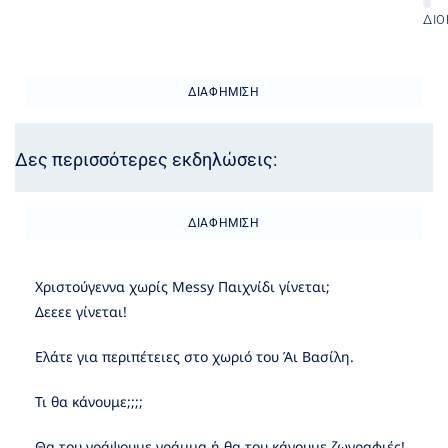
ΔΙΟ
ΔΙΑΦΉΜΙΣΗ
Δες περισσότερες εκδηλώσεις:
ΔΙΑΦΉΜΙΣΗ
Χριστούγεννα χωρίς Messy Παιχνίδι γίνεται;
Δεεεε γίνεται!
Ελάτε για περιπέτειες στο χωριό του Άι Βασίλη.
Τι θα κάνουμε;;;;
Θα του γράψουμε γράμμα ή θα του κάνουμε ζωγραφιές!