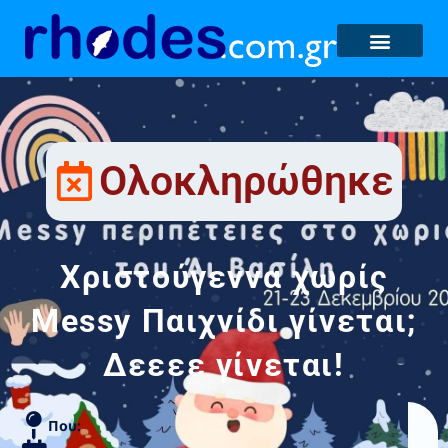
Ολοκληρώθηκε
Χριστούγεννα χωρίς
Messy Παιχνίδι γίνεται;
Δεεεε γίνεται!
Που: