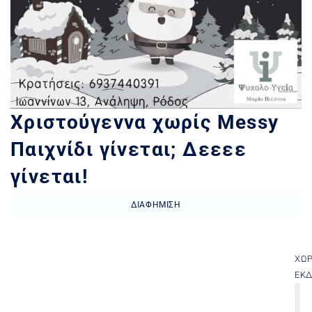
Χριστούγεννα χωρίς Messy
Παιχνίδι γίνεται; Δεεεε
γίνεται!
ΔΙΑΦΉΜΙΣΗ
ΧΏ
ΕΚ