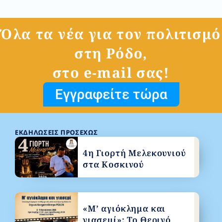
Όλα τα νέα για τον πολιτισμό
στη Ρόδο,
στο e-mail σας!
Εγγραφείτε τώρα
ΕΚΔΗΛΏΣΕΙΣ ΠΡΟΣΕΧΏΣ
4η Γιορτή Μελεκουνιού
στα Κοσκινού
«Μ’ αγιόκλημα και
γιασεμί»: Το Θερινό