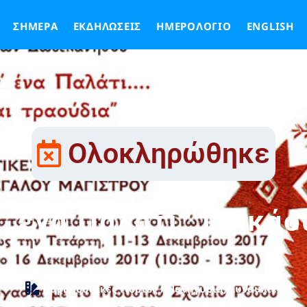
ΣΉΜΕΡΑ
ΕΚΔΗΛΏΣΕΙΣ
ΗΜΕΡΟΛΌΓΙΟ
ENGLISH
Ολοκληρώθηκε
’ ένα Παλάτι…με κάο
Παραδοσιακές Γιορτές / Πανηγύρια
,
Συναυλίες