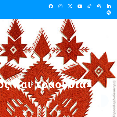
υς και τραούδια»