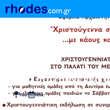
«Χριστούγεννα σ
Που:
Πότε: