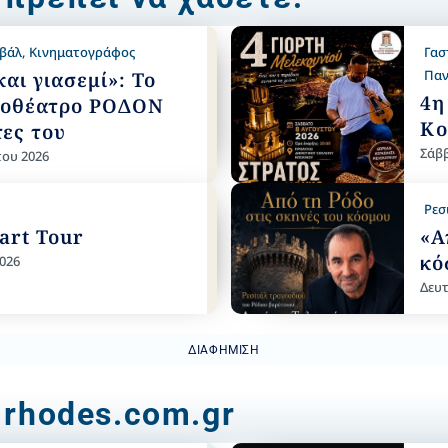
ιβάλ
,
Κινηματογράφος
Γασ
Παν
αι γιασεμί»: Το
4η
τοθέατρο ΡΟΔΟΝ
Κο
τες του
Σάββ
του 2026
Ρεσ
tart Tour
«Α
κό
026
Δευτ
ΔΙΑΦΉΜΙΣΗ
 rhodes.com.gr