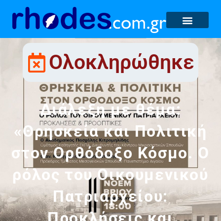
Ολοκληρώθηκε
Διάλεξη με θέμα:
«Θρησκεία και Πολιτική
στον Ορθόδοξο Κόσμο. Ο
ρόλος του Οικουμενικού
Πατριαρχείου:
Προκλήσεις και