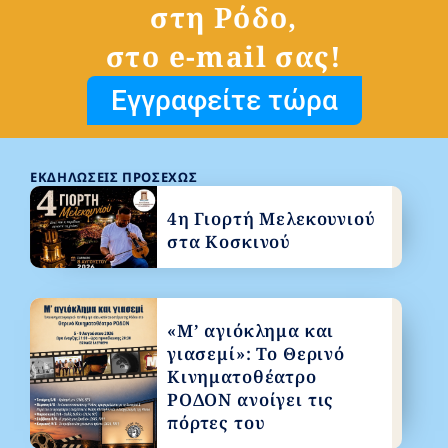
στη Ρόδο,
στο e-mail σας!
Εγγραφείτε τώρα
ΕΚΔΗΛΏΣΕΙΣ ΠΡΟΣΕΧΏΣ
4η Γιορτή Μελεκουνιού
στα Κοσκινού
«Μ’ αγιόκλημα και
γιασεμί»: Το Θερινό
Κινηματοθέατρο
ΡΟΔΟΝ ανοίγει τις
πόρτες του