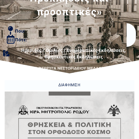
προοπτικές»
Που:
Πότε:
Ημερίδες / Ομιλίες / Ενημερωτικές Εκδηλώσεις
,
Θρησκευτικές Εκδηλώσεις
ΔΙΑΦΉΜΙΣΗ