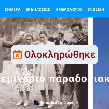
ΣΉΜΕΡΑ
ΕΚΔΗΛΏΣΕΙΣ
ΗΜΕΡΟΛΌΓΙΟ
ENGLISH
Ολοκληρώθηκε
σεμινάριο παραδοσια
Εκπαίδευση
,
Χορός