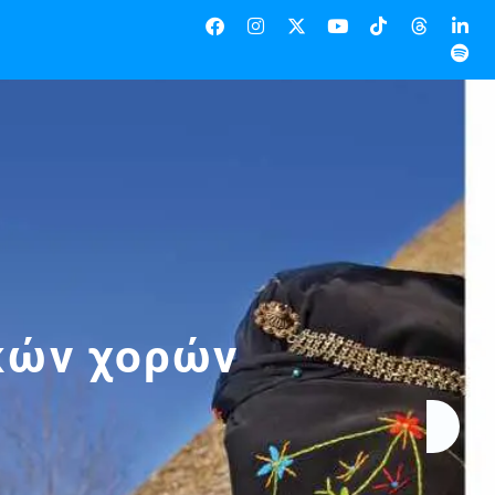
κών χορών