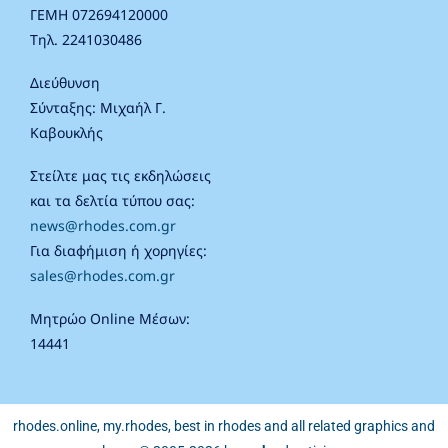
ΓΕΜΗ 072694120000
Τηλ. 2241030486
Διεύθυνση
Σύνταξης: Μιχαήλ Γ.
Καβουκλής
Στείλτε μας τις εκδηλώσεις
και τα δελτία τύπου σας:
news@rhodes.com.gr
Για διαφήμιση ή χορηγίες:
sales@rhodes.com.gr
Μητρώο Online Μέσων:
14441
rhodes.online, my.rhodes, best in rhodes and all related graphics and