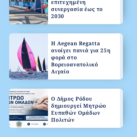
επιτυχημένη
συνεργασία έως το
2030
Η Aegean Regatta
ανοίγει πανιά για 25η
φορά στο
Βορειοανατολικό
Αιγαίο
Ο Δήμος Ρόδου
δημιουργεί Μητρώο
Ευπαθών Ομάδων
Πολιτών