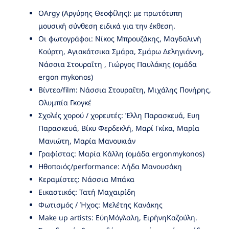
ΟArgy (Αργύρης Θεοφίλης): με πρωτότυπη
μουσική σύνθεση ειδικά για την έκθεση.
Οι φωτογράφοι: Νίκος Μπρουζάκης, Μαγδαλινή
Κούρτη, Αγιακάτσικα Σμάρα, Σμάρω Δεληγιάννη,
Νάσσια Στουραΐτη , Γιώργος Παυλάκης (ομάδα
ergon mykonos)
Βίντεο/film: Νάσσια Στουραΐτη, Μιχάλης Πονήρης,
Ολυμπία Γκογκέ
Σχολές χορού / χορευτές: Έλλη Παρασκευά, Ευη
Παρασκευά, Βίκυ Φερδεκλή, Μαρί Γκίκα, Μαρία
Μανιώτη, Μαρία Μανουκιάν
Γραφίστας: Μαρία Κάλλη (ομάδα ergonmykonos)
Ηθοποιός/performance: Λήδα Μανουσάκη
Κεραμίστες: Νάσσια Μπάκα
Εικαστικός: Τατή Μαχαιρίδη
Φωτισμός / Ήχος: Μελέτης Κανάκης
Make up artists: ΕύηΜόγλαλη, ΕιρήνηΚαζούλη.