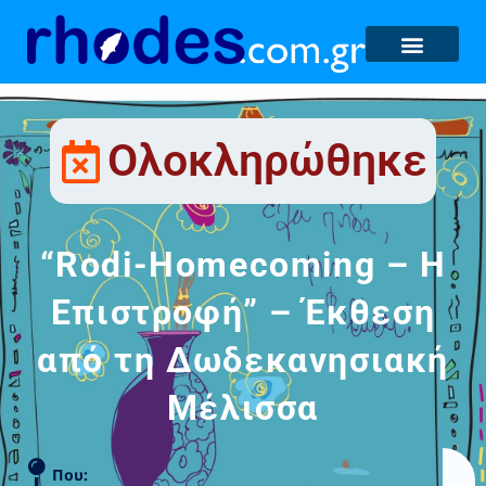
Ολοκληρώθηκε
“Rodi-Ηomecoming – Η
Επιστροφή” – Έκθεση
από τη Δωδεκανησιακή
Μέλισσα
Που: