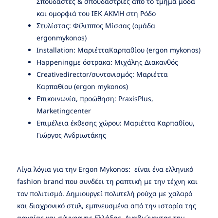
Σπουδαστές & σπουδάστριες από το τμήμα μόδα
και ομορφιά του ΙΕΚ ΑΚΜΗ στη Ρόδο
Στυλίστας: Φίλιππος Μίσσας (ομάδα
ergonmykonos)
Installation: ΜαριέτταΚαρπαθίου (ergon mykonos)
Happeningμε όστρακα: Μιχάλης Διακανθός
Creativedirector/συντονισμός: Μαριέττα
Καρπαθίου (ergon mykonos)
Επικοινωνία, προώθηση: PraxisPlus,
Marketingcenter
Επιμέλεια έκθεσης χώρου: Μαριέττα Καρπαθίου,
Γιώργος Ανδριωτάκης
Λίγα λόγια για την Ergon Mykonos: είναι ένα ελληνικό
fashion brand που συνδέει τη ραπτική με την τέχνη και
τον πολιτισμό. Δημιουργεί πολυτελή ρούχα με χαλαρό
και διαχρονικό στυλ, εμπνευσμένα από την ιστορία της
αρχαίας και σύγχρονης Ελλάδας. Αναβιώνοντας την