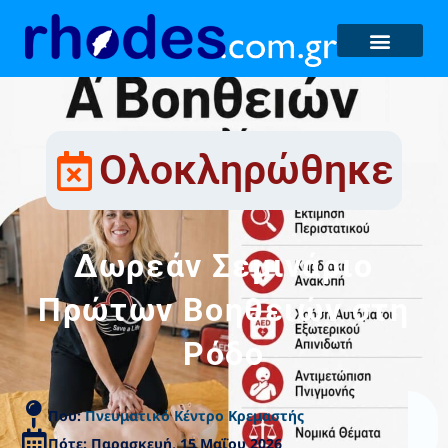
Ολοκληρώθηκε
Δωρεάν Σεμινάριο
Πρώτων Βοηθειών στη
Ρόδο
Που:
Πνευματικό Κέντρο Κρεμαστής
Πότε: Παρασκευή, 15 Μαΐου 2026