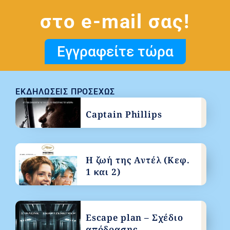
στο e-mail σας!
Εγγραφείτε τώρα
ΕΚΔΗΛΏΣΕΙΣ ΠΡΟΣΕΧΏΣ
Captain Phillips
Η ζωή της Αντέλ (Κεφ.
1 και 2)
Escape plan – Σχέδιο
απόδρασης