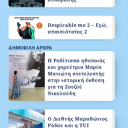
Despicable me 2 – Εγώ,
απαισιότατος 2
ΔΗΜΟΦΙΛΉ ΆΡΘΡΑ
Η Ροδίτισσα ηθοποιός
και χορεύτρια Μαρία
Μανιώτη συντελεστής
στην ιστορική έκθεση
για τη Ζουζού
Νικολούδη
Ο Διεθνής Μαραθώνιος
Ρόδου και η TUI