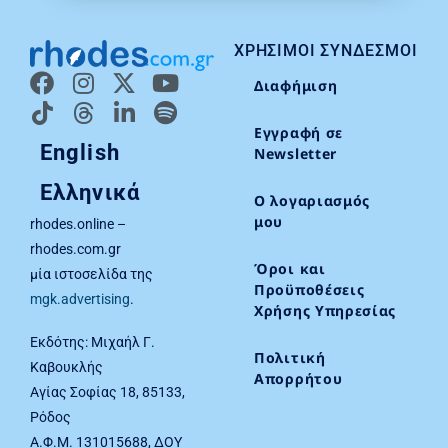
ΧΡΉΣΙΜΟΙ ΣΎΝΔΕΣΜΟΙ
Διαφήμιση
Εγγραφή σε
English
Newsletter
Ελληνικά
Ο λογαριασμός
μου
rhodes.online –
rhodes.com.gr
Όροι και
μία ιστοσελίδα της
Προϋποθέσεις
mgk.advertising
.
Χρήσης Υπηρεσίας
Εκδότης: Μιχαήλ Γ.
Πολιτική
Καβουκλής
Απορρήτου
Αγίας Σοφίας 18, 85133,
Ρόδος
Α.Φ.Μ. 131015688, ΔΟΥ