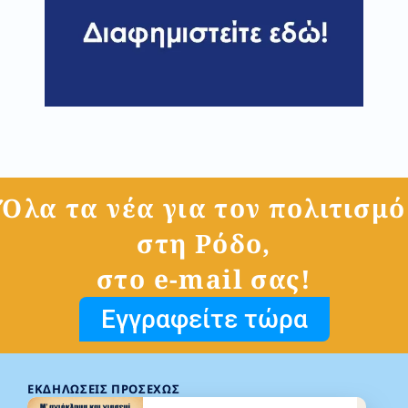
Όλα τα νέα για τον πολιτισμό
στη Ρόδο,
στο e-mail σας!
Εγγραφείτε τώρα
ΕΚΔΗΛΏΣΕΙΣ ΠΡΟΣΕΧΏΣ