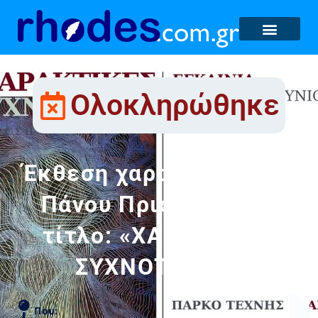
Ολοκληρώθηκε
Έκθεση χαρακτικής του
Πάνου Πριστούρη με
τίτλο: «ΧΑΡΑΚΤΙΚΕΣ
ΣΥΧΝΟΤΗΤΕΣ»
Που: