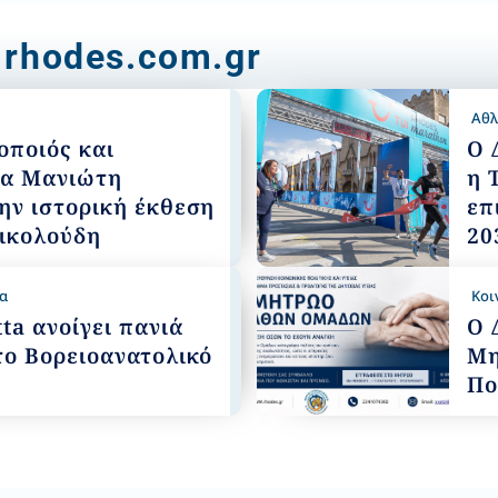
 rhodes.com.gr
Αθλ
οποιός και
Ο 
ία Μανιώτη
η 
ην ιστορική έκθεση
επ
Νικολούδη
20
α
Κοι
ta ανοίγει πανιά
Ο 
το Βορειοανατολικό
Μη
Πο