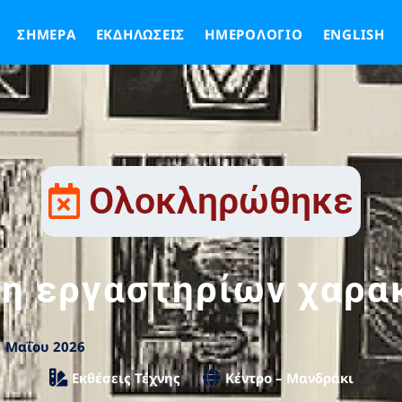
ΣΉΜΕΡΑ
ΕΚΔΗΛΏΣΕΙΣ
ΗΜΕΡΟΛΌΓΙΟ
ENGLISH
Ολοκληρώθηκε
η εργαστηρίων χαρα
1 Μαΐου 2026
Εκθέσεις Τέχνης
Κέντρο – Μανδράκι