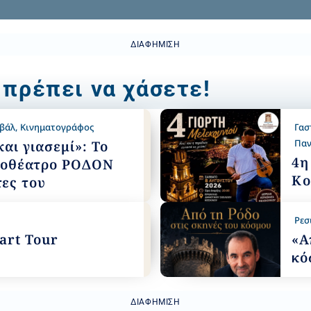
ΔΙΑΦΉΜΙΣΗ
 πρέπει να χάσετε!
ιβάλ
,
Κινηματογράφος
Γασ
Παν
αι γιασεμί»: Το
4η
τοθέατρο ΡΟΔΟΝ
Κο
τες του
Ρεσ
tart Tour
«Α
κό
ΔΙΑΦΉΜΙΣΗ