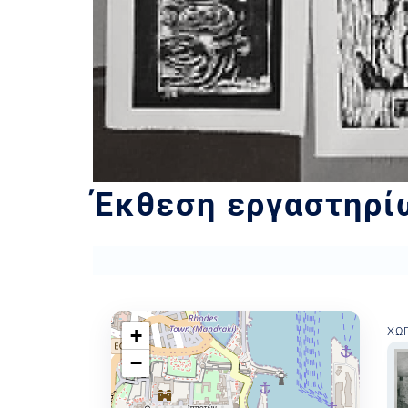
Έκθεση εργαστηρί
+
ΧΏ
−