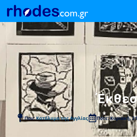
Έκθεσ
Που:
Κατάλυμα της Αγγλίας
Πότε: Κυριακή, 3