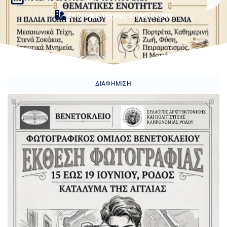
Εκθέσεις Τέχνης
,
Εκπαίδευση
ΔΙΑΦΉΜΙΣΗ