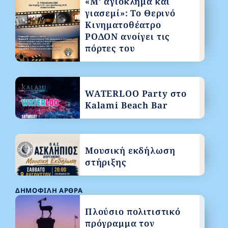
«Μ’ αγιόκλημα και
γιασεμί»: Το Θερινό
Κινηματοθέατρο
ΡΟΔΟΝ ανοίγει τις
πόρτες του
WATERLOO Party στο
Kalami Beach Bar
Μουσική εκδήλωση
στήριξης
ΔΗΜΟΦΙΛΉ ΆΡΘΡΑ
Πλούσιο πολιτιστικό
πρόγραμμα τον