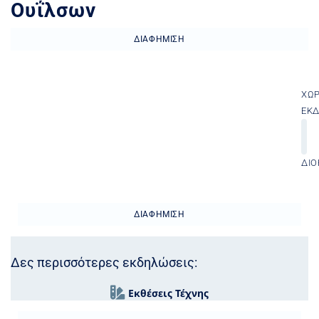
Ουΐλσων
ΔΙΑΦΉΜΙΣΗ
ΧΏ
ΕΚ
ΔΙΟ
ΔΙΑΦΉΜΙΣΗ
Δες περισσότερες εκδηλώσεις:
Εκθέσεις Τέχνης