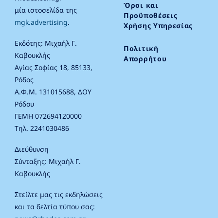
Όροι και
μία ιστοσελίδα της
Προϋποθέσεις
mgk.advertising
.
Χρήσης Υπηρεσίας
Εκδότης: Μιχαήλ Γ.
Πολιτική
Καβουκλής
Απορρήτου
Αγίας Σοφίας 18, 85133,
Ρόδος
Α.Φ.Μ. 131015688, ΔΟΥ
Ρόδου
ΓΕΜΗ 072694120000
Τηλ. 2241030486
Διεύθυνση
Σύνταξης: Μιχαήλ Γ.
Καβουκλής
Στείλτε μας τις εκδηλώσεις
και τα δελτία τύπου σας: