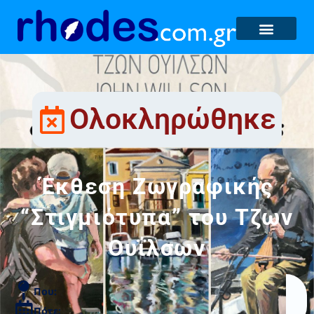
Ολοκληρώθηκε
Έκθεση Ζωγραφικής
“Στιγμιότυπα” του Τζων
Ουΐλσων
Που:
Πότε: