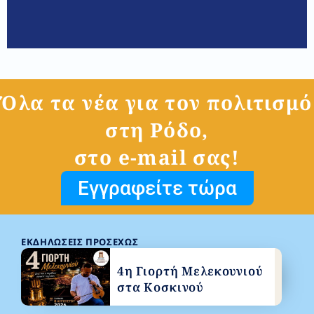
Όλα τα νέα για τον πολιτισμό
στη Ρόδο,
στο e-mail σας!
Εγγραφείτε τώρα
ΕΚΔΗΛΏΣΕΙΣ ΠΡΟΣΕΧΏΣ
4η Γιορτή Μελεκουνιού
στα Κοσκινού