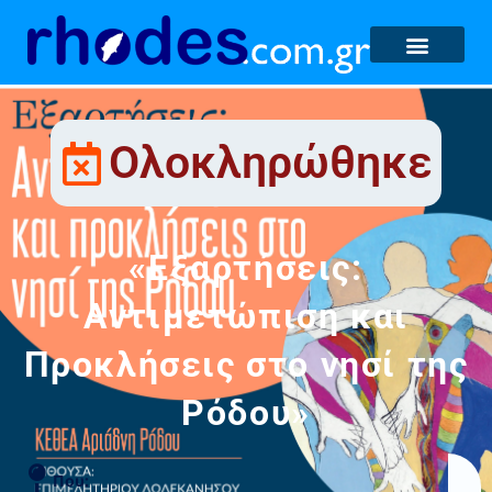
Ολοκληρώθηκε
«Εξαρτήσεις:
Αντιμετώπιση και
Προκλήσεις στο νησί της
Ρόδου»
Που: