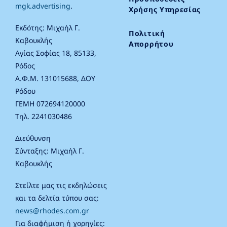
mgk.advertising
.
Χρήσης Υπηρεσίας
Εκδότης: Μιχαήλ Γ.
Πολιτική
Καβουκλής
Απορρήτου
Αγίας Σοφίας 18, 85133,
Ρόδος
Α.Φ.Μ. 131015688, ΔΟΥ
Ρόδου
ΓΕΜΗ 072694120000
Τηλ. 2241030486
Διεύθυνση
Σύνταξης: Μιχαήλ Γ.
Καβουκλής
Στείλτε μας τις εκδηλώσεις
και τα δελτία τύπου σας:
news@rhodes.com.gr
Για διαφήμιση ή χορηγίες: