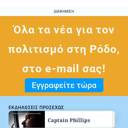
ΔΙΑΦΉΜΙΣΗ
Όλα τα νέα για τον
πολιτισμό στη Ρόδο,
στο e-mail σας!
Εγγραφείτε τώρα
ΕΚΔΗΛΏΣΕΙΣ ΠΡΟΣΕΧΏΣ
Captain Phillips