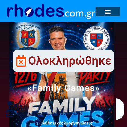
Ολοκληρώθηκε
«Family Games»
Που:
Πότε: Παρασκευή, 12 Ιουνίου 2026
Αθλητικές Διοργανώσεις