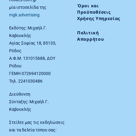
Όροι και
μία ιστοσελίδα της
Προϋποθέσεις
mgk.advertising
.
Χρήσης Υπηρεσίας
Εκδότης: Μιχαήλ Γ.
Πολιτική
Καβουκλής
Απορρήτου
Αγίας Σοφίας 18, 85133,
Ρόδος
Α.Φ.Μ. 131015688, ΔΟΥ
Ρόδου
ΓΕΜΗ 072694120000
Τηλ. 2241030486
Διεύθυνση
Σύνταξης: Μιχαήλ Γ.
Καβουκλής
Στείλτε μας τις εκδηλώσεις
και τα δελτία τύπου σας: