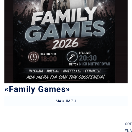
«Family Games»
ΔΙΑΦΉΜΙΣΗ
ΧΏ
ΕΚ