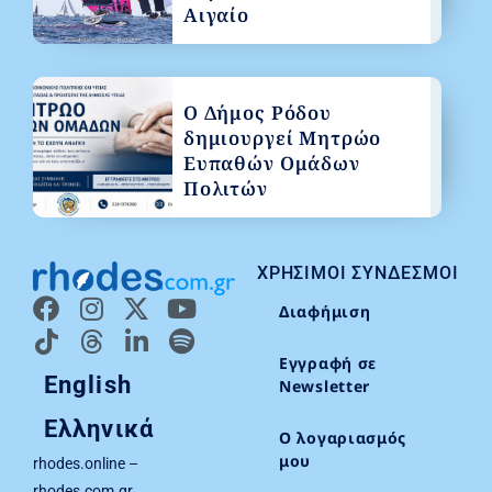
Αιγαίο
Ο Δήμος Ρόδου
δημιουργεί Μητρώο
Ευπαθών Ομάδων
Πολιτών
ΧΡΉΣΙΜΟΙ ΣΎΝΔΕΣΜΟΙ
Διαφήμιση
Εγγραφή σε
English
Newsletter
Ελληνικά
Ο λογαριασμός
μου
rhodes.online –
rhodes.com.gr