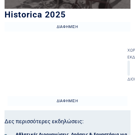
Historica 2025
ΔΙΑΦΉΜΙΣΗ
ΧΏ
ΕΚ
ΔΙΟ
ΔΙΑΦΉΜΙΣΗ
Δες περισσότερες εκδηλώσεις:
Αθλητικές Διοργανώσεις
,
Δράσεις & Εργαστήρια για