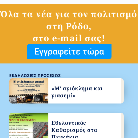
Όλα τα νέα για τον πολιτισμό
στη Ρόδο,
στο e-mail σας!
Εγγραφείτε τώρα
ΕΚΔΗΛΏΣΕΙΣ ΠΡΟΣΕΧΏΣ
«Μ’ αγιόκλημα και
γιασεμί»
Εθελοντικός
Καθαρισμός στα
Πευκάκια