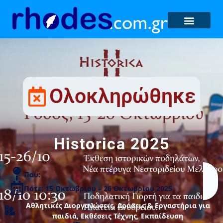
Ολοκληρώθηκε
Historica 2025
Που:
Πότε: 15 Οκτωβρίου – 26 Οκτωβρίου 2025
Αθλητικές Διοργανώσεις
,
Δράσεις & Εργαστήρια για
παιδιά
,
Εκθέσεις Τέχνης
,
Εκπαίδευση