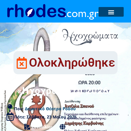
Ολοκληρώθηκε
«Ηχοχρώματα 2026»
Που:
Δημοτικό Θέατρο Ρόδου
Πότε: Σάββατο, 23 Μαΐου 2026
Συναυλίες
Κέντρο – Μανδράκι