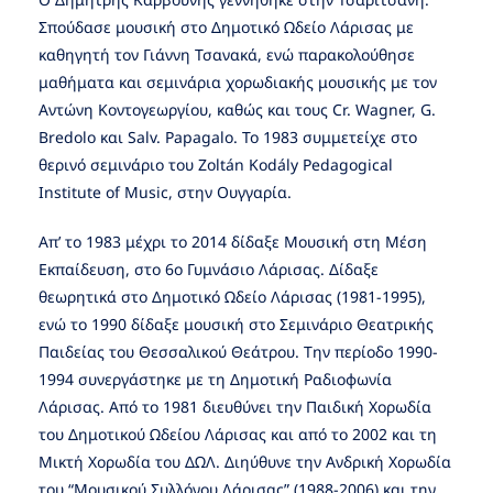
Σπούδασε μουσική στο Δημοτικό Ωδείο Λάρισας με
καθηγητή τον Γιάννη Τσανακά, ενώ παρακολούθησε
μαθήματα και σεμινάρια χορωδιακής μουσικής με τον
Αντώνη Κοντογεωργίου, καθώς και τους Cr. Wagner, G.
Bredolo και Salv. Papagalo. Το 1983 συμμετείχε στο
θερινό σεμινάριο του Zoltán Kodály Pedagogical
Institute of Music, στην Ουγγαρία.
Απ’ το 1983 μέχρι το 2014 δίδαξε Μουσική στη Μέση
Εκπαίδευση, στο 6ο Γυμνάσιο Λάρισας. Δίδαξε
θεωρητικά στο Δημοτικό Ωδείο Λάρισας (1981-1995),
ενώ το 1990 δίδαξε μουσική στο Σεμινάριο Θεατρικής
Παιδείας του Θεσσαλικού Θεάτρου. Την περίοδο 1990-
1994 συνεργάστηκε με τη Δημοτική Ραδιοφωνία
Λάρισας. Από το 1981 διευθύνει την Παιδική Χορωδία
του Δημοτικού Ωδείου Λάρισας και από το 2002 και τη
Μικτή Χορωδία του ΔΩΛ. Διηύθυνε την Ανδρική Χορωδία
του “Μουσικού Συλλόγου Λάρισας” (1988-2006) και την