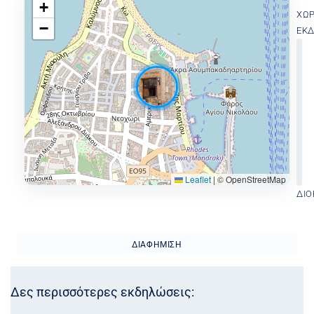
+
ΧΏ
−
ΕΚ
Leaflet
|
© OpenStreetMap
ΔΙΟ
ΔΙΑΦΉΜΙΣΗ
Δες περισσότερες εκδηλώσεις: