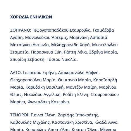
ΧΟΡΩΔΙΑ ΕΝΗΛΙΚΩΝ
ΣΟΠΡΑΝΟ: Γεωργοπαπαδάκου Σταυρούλα, Γκαμάζοβα
Αγάπη, Μανωλούκου Άρτεμις, Μαρινάκη Ασπασία
Ματσίγκου Αντωνία, Μελαχροινίδη Χαρά, Μυστιλόγλου
Σταματία, Παρασκευά Εύη, Ράπτη Λένα, Σδρέγα Μαρία,
Σπυρίδη Σεβαστή, Τάσιου Νικολία.
ΑΛΤΟ: Γιώρτσου Ειρήνη, Διακομανώλη Δάφνη,
Θεοχαροπούλου Μαρία, Θυμιανού Μαρία, Καραϊσαρλή
Μαρία, Καρυδάκη Βασιλική, Μαντζόν Μαίρη, Μαρίνου
Θέμις, Νικολάου Αγγελική, Ροδίτη Ελένη, Σταυροπούλου
Μαρίνα, Φωνιαδάκη Κατερίνα.
ΤΕΝΟΡΟΙ: Γιαννά Ελένη, Ζαρίφης Ιπποκράτης,
Καβουκλής Μιχάλης, Καστανάκη Χριστίνα, Κλαδά Άννα
Μαρία, Κουμούλης Αποστόλης, Κούτρη Όλγα, Μέγγιου