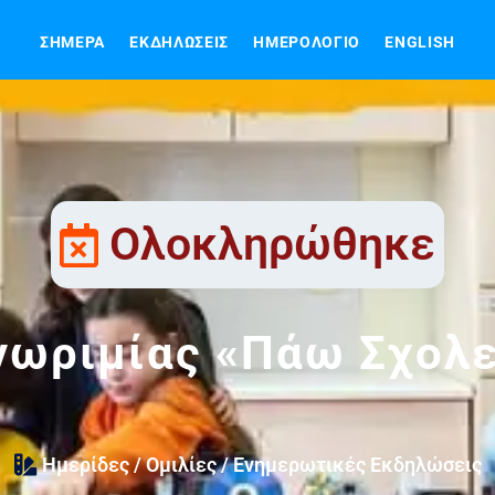
ΣΉΜΕΡΑ
ΕΚΔΗΛΏΣΕΙΣ
ΗΜΕΡΟΛΌΓΙΟ
ENGLISH
Ολοκληρώθηκε
νωριμίας «Πάω Σχολε
Ημερίδες / Ομιλίες / Ενημερωτικές Εκδηλώσεις