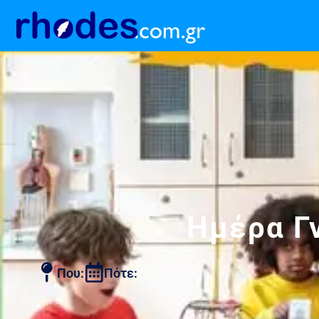
Ημέρα Γ
Που:
Πότε: