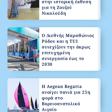
στην ιστορική έκθεση
για τη Ζουζού
Νικολούδη
Ο Διεθνής Μαραθώνιος
Ρόδου και η TUI
συνεχίζουν την άκρως
επιτυχημένη
συνεργασία έως το
2030
Η Aegean Regatta
ανοίγει πανιά για 25η
φορά στο
Βορειοανατολικό
Αιγαίο