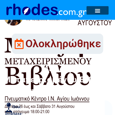
Ολοκληρώθηκε
Μπαζάρ
Μεταχειρισμένου Βιβλίου
στον Άη Γιάννη
Που:
Πότε: