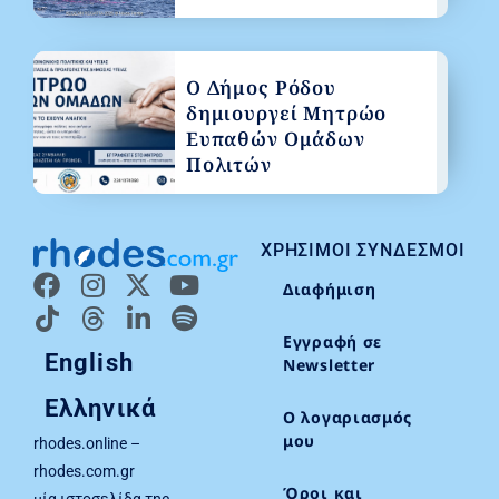
Ο Δήμος Ρόδου
δημιουργεί Μητρώο
Ευπαθών Ομάδων
Πολιτών
ΧΡΉΣΙΜΟΙ ΣΎΝΔΕΣΜΟΙ
Διαφήμιση
Εγγραφή σε
English
Newsletter
Ελληνικά
Ο λογαριασμός
μου
rhodes.online –
rhodes.com.gr
Όροι και
μία ιστοσελίδα της