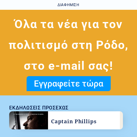
ΔΙΑΦΉΜΙΣΗ
Όλα τα νέα για τον
πολιτισμό στη Ρόδο,
στο e-mail σας!
Εγγραφείτε τώρα
ΕΚΔΗΛΏΣΕΙΣ ΠΡΟΣΕΧΏΣ
Captain Phillips