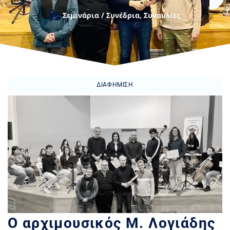
Σεμινάρια / Συνέδρια
,
Συναυλίες
ΔΙΑΦΉΜΙΣΗ
Ο αρχιμουσικός Μ. Λογιάδης