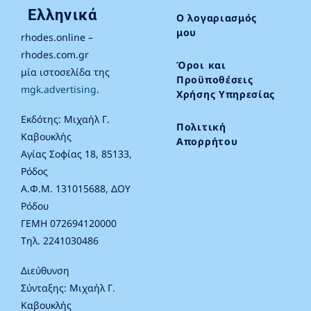
Ελληνικά
Ο λογαριασμός
μου
rhodes.online –
rhodes.com.gr
Όροι και
μία ιστοσελίδα της
Προϋποθέσεις
mgk.advertising
.
Χρήσης Υπηρεσίας
Εκδότης: Μιχαήλ Γ.
Πολιτική
Καβουκλής
Απορρήτου
Αγίας Σοφίας 18, 85133,
Ρόδος
Α.Φ.Μ. 131015688, ΔΟΥ
Ρόδου
ΓΕΜΗ 072694120000
Τηλ. 2241030486
Διεύθυνση
Σύνταξης: Μιχαήλ Γ.
Καβουκλής