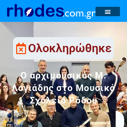
Ολοκληρώθηκε
Ο αρχιμουσικός Μ.
Λογιάδης στο Μουσικό
Σχολείο Ρόδου
Που:
Πότε: