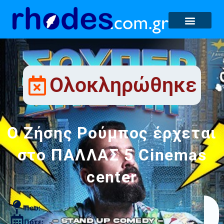
Ολοκληρώθηκε
O Ζήσης Ρούμπος έρχεται
στο ΠΑΛΛΑΣ 5 Cinemas
center
Που:
Πότε: