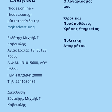
Ελληνικά
Ο λογαριασμός
μου
rhodes.online –
rhodes.com.gr
Όροι και
μία ιστοσελίδα της
Προϋποθέσεις
mgk.advertising
.
Χρήσης Υπηρεσίας
Εκδότης: Μιχαήλ Γ.
Πολιτική
Καβουκλής
Απορρήτου
Αγίας Σοφίας 18, 85133,
Ρόδος
Α.Φ.Μ. 131015688, ΔΟΥ
Ρόδου
ΓΕΜΗ 072694120000
Τηλ. 2241030486
Διεύθυνση
Σύνταξης: Μιχαήλ Γ.
Καβουκλής