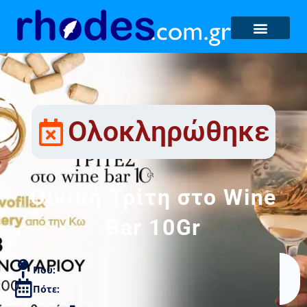
Ολοκληρώθηκε
Οινική Τρίτη στο Wine
Bar 10Gr
Που:
Πότε: