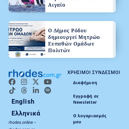
Αιγαίο
Ο Δήμος Ρόδου
δημιουργεί Μητρώο
Ευπαθών Ομάδων
Πολιτών
ΧΡΉΣΙΜΟΙ ΣΎΝΔΕΣΜΟΙ
Διαφήμιση
Εγγραφή σε
English
Newsletter
Ελληνικά
Ο λογαριασμός
μου
rhodes.online –