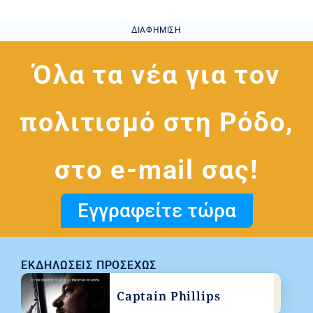
ΔΙΑΦΉΜΙΣΗ
Όλα τα νέα για τον
πολιτισμό στη Ρόδο,
στο e-mail σας!
Εγγραφείτε τώρα
ΕΚΔΗΛΏΣΕΙΣ ΠΡΟΣΕΧΏΣ
Captain Phillips