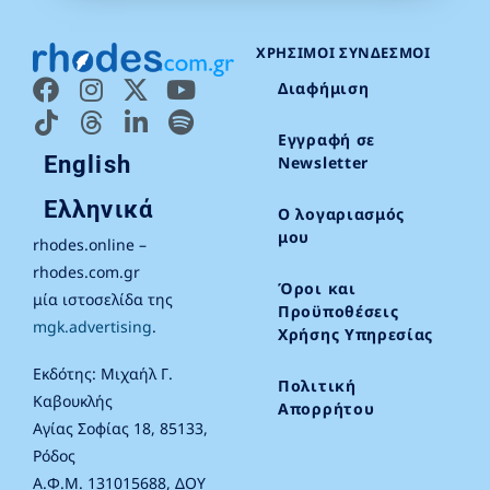
ΧΡΉΣΙΜΟΙ ΣΎΝΔΕΣΜΟΙ
Διαφήμιση
Εγγραφή σε
English
Newsletter
Ελληνικά
Ο λογαριασμός
μου
rhodes.online –
rhodes.com.gr
Όροι και
μία ιστοσελίδα της
Προϋποθέσεις
mgk.advertising
.
Χρήσης Υπηρεσίας
Εκδότης: Μιχαήλ Γ.
Πολιτική
Καβουκλής
Απορρήτου
Αγίας Σοφίας 18, 85133,
Ρόδος
Α.Φ.Μ. 131015688, ΔΟΥ