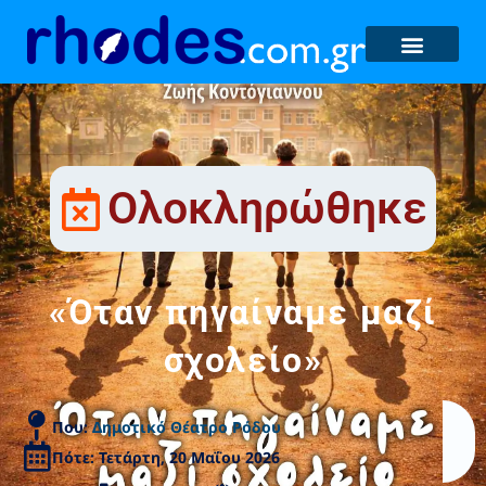
Ολοκληρώθηκε
«Όταν πηγαίναμε μαζί
σχολείο»
Που:
Δημοτικό Θέατρο Ρόδου
Πότε: Τετάρτη, 20 Μαΐου 2026