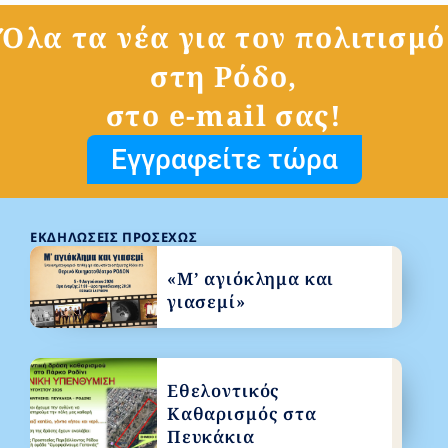
Όλα τα νέα για τον πολιτισμό
στη Ρόδο,
στο e-mail σας!
Εγγραφείτε τώρα
ΕΚΔΗΛΏΣΕΙΣ ΠΡΟΣΕΧΏΣ
«Μ’ αγιόκλημα και
γιασεμί»
Εθελοντικός
Καθαρισμός στα
Πευκάκια