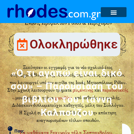
Ολοκληρώθηκε
«Ό,τι αγαπώ είναι δικό
σου» – Παρουσίαση του
βιβλίου του Γιάννη
Καλπούζου
Που: