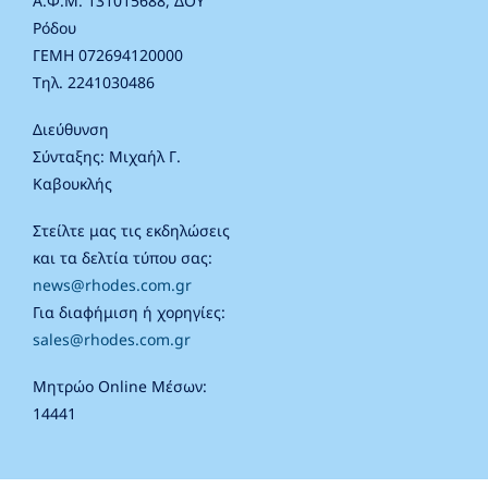
Α.Φ.Μ. 131015688, ΔΟΥ
Ρόδου
ΓΕΜΗ 072694120000
Τηλ. 2241030486
Διεύθυνση
Σύνταξης: Μιχαήλ Γ.
Καβουκλής
Στείλτε μας τις εκδηλώσεις
και τα δελτία τύπου σας:
news@rhodes.com.gr
Για διαφήμιση ή χορηγίες:
sales@rhodes.com.gr
Μητρώο Online Μέσων:
14441