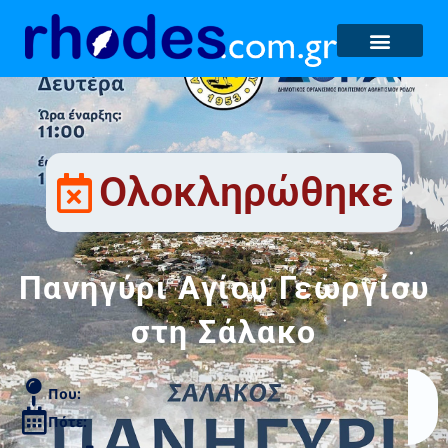
Ολοκληρώθηκε
Πανηγύρι Αγίου Γεωργίου
στη Σάλακο
Που:
Πότε: