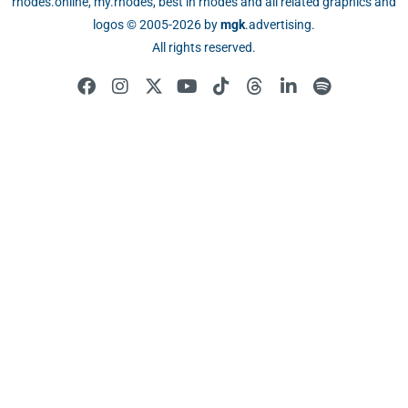
rhodes.online, my.rhodes, best in rhodes and all related graphics and
logos © 2005-2026 by
mgk
.advertising
.
All rights reserved.