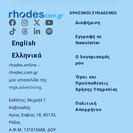
ΧΡΉΣΙΜΟΙ ΣΎΝΔΕΣΜΟΙ
Διαφήμιση
Εγγραφή σε
English
Newsletter
Ελληνικά
Ο λογαριασμός
μου
rhodes.online –
rhodes.com.gr
Όροι και
μία ιστοσελίδα της
Προϋποθέσεις
mgk.advertising
.
Χρήσης Υπηρεσίας
Εκδότης: Μιχαήλ Γ.
Πολιτική
Καβουκλής
Απορρήτου
Αγίας Σοφίας 18, 85133,
Ρόδος
Α.Φ.Μ. 131015688, ΔΟΥ