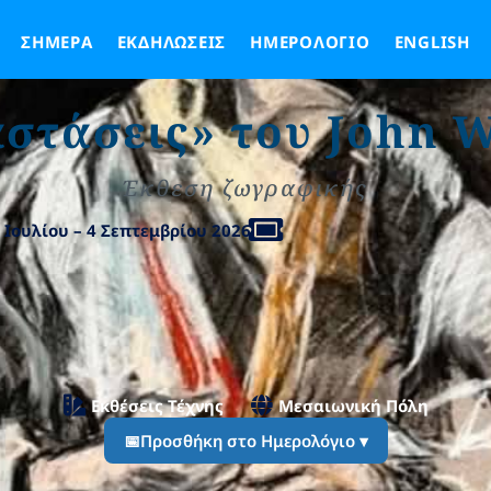
ΣΉΜΕΡΑ
ΕΚΔΗΛΏΣΕΙΣ
ΗΜΕΡΟΛΌΓΙΟ
ENGLISH
στάσεις» του John W
Έκθεση ζωγραφικής
1 Ιουλίου – 4 Σεπτεμβρίου 2026
Εκθέσεις Τέχνης
Μεσαιωνική Πόλη
📅
Προσθήκη στο Ημερολόγιο ▾