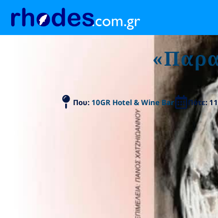
«Παρα
Που:
10GR Hotel & Wine Bar
Πότε: 1