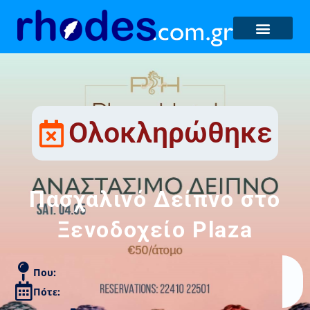
Ολοκληρώθηκε
Πασχαλινό Δείπνο στο
Ξενοδοχείο Plaza
Που:
Πότε: