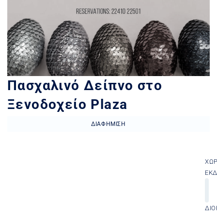
Πασχαλινό Δείπνο στο
Ξενοδοχείο Plaza
ΔΙΑΦΉΜΙΣΗ
ΧΏ
ΕΚ
ΔΙΟ