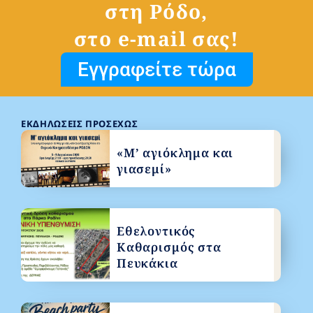
στη Ρόδο,
στο e-mail σας!
Εγγραφείτε τώρα
ΕΚΔΗΛΏΣΕΙΣ ΠΡΟΣΕΧΏΣ
«Μ’ αγιόκλημα και
γιασεμί»
Εθελοντικός
Καθαρισμός στα
Πευκάκια