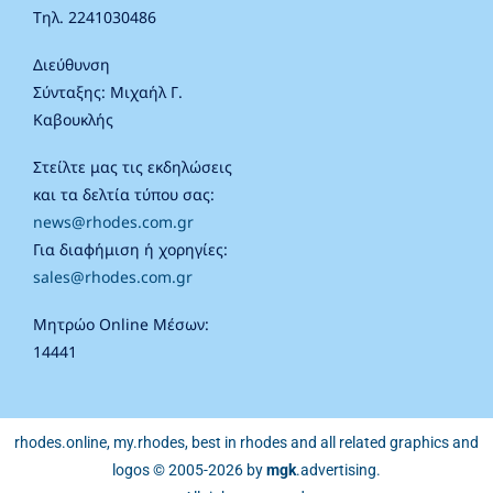
Τηλ. 2241030486
Διεύθυνση
Σύνταξης: Μιχαήλ Γ.
Καβουκλής
Στείλτε μας τις εκδηλώσεις
και τα δελτία τύπου σας:
news@rhodes.com.gr
Για διαφήμιση ή χορηγίες:
sales@rhodes.com.gr
Μητρώο Online Μέσων:
14441
rhodes.online, my.rhodes, best in rhodes and all related graphics and
logos © 2005-2026 by
mgk
.advertising
.