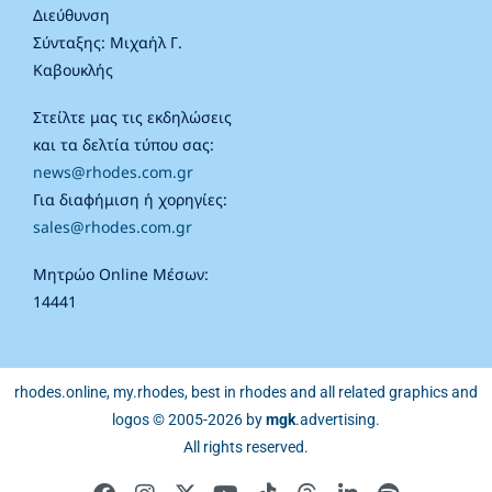
Διεύθυνση
Σύνταξης: Μιχαήλ Γ.
Καβουκλής
Στείλτε μας τις εκδηλώσεις
και τα δελτία τύπου σας:
news@rhodes.com.gr
Για διαφήμιση ή χορηγίες:
sales@rhodes.com.gr
Μητρώο Online Μέσων:
14441
rhodes.online, my.rhodes, best in rhodes and all related graphics and
logos © 2005-2026 by
mgk
.advertising
.
All rights reserved.