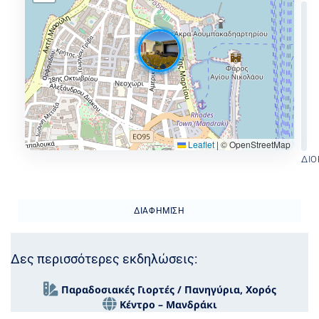
Leaflet
|
© OpenStreetMap
ΔΙΟ
ΔΙΑΦΉΜΙΣΗ
Δες περισσότερες εκδηλώσεις:
Παραδοσιακές Γιορτές / Πανηγύρια
,
Χορός
Κέντρο – Μανδράκι