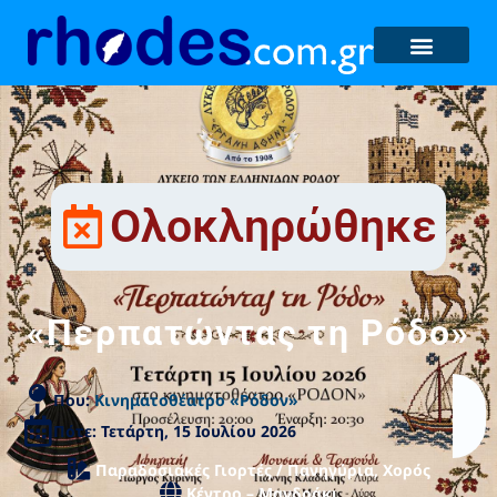
Ολοκληρώθηκε
«Περπατώντας τη Ρόδο»
Που:
Κινηματοθέατρο «Ρόδον»
Πότε: Τετάρτη, 15 Ιουλίου 2026
Παραδοσιακές Γιορτές / Πανηγύρια
,
Χορός
Κέντρο – Μανδράκι