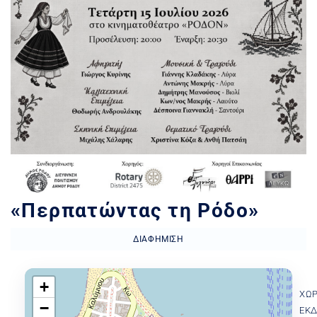
«Περπατώντας τη Ρόδο»
ΔΙΑΦΉΜΙΣΗ
+
ΧΏ
−
ΕΚ