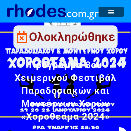
Ολοκληρώθηκε
Πρόγραμμα 3ου
Χειμερινού Φεστιβάλ
Παραδοσιακών και
Μοντέρνων Χορών
«Χοροθεάμα 2024»