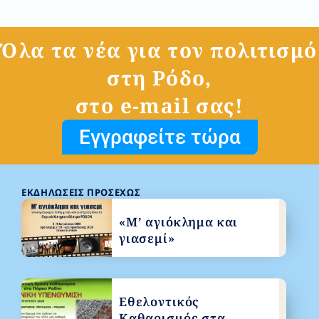
Όλα τα νέα για τον πολιτισμό
στη Ρόδο,
στο e-mail σας!
Εγγραφείτε τώρα
ΕΚΔΗΛΏΣΕΙΣ ΠΡΟΣΕΧΏΣ
«Μ’ αγιόκλημα και
γιασεμί»
Εθελοντικός
Καθαρισμός στα