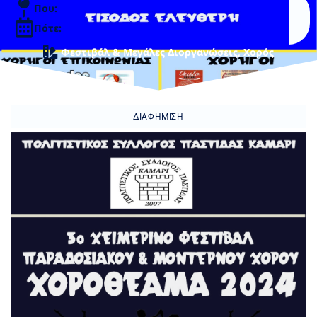
Που:
Πότε:
Φεστιβάλ & Μεγάλες Διοργανώσεις
,
Χορός
ΔΙΑΦΉΜΙΣΗ