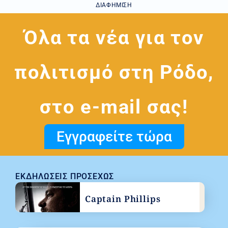
ΔΙΑΦΉΜΙΣΗ
Όλα τα νέα για τον
πολιτισμό στη Ρόδο,
στο e-mail σας!
Εγγραφείτε τώρα
ΕΚΔΗΛΏΣΕΙΣ ΠΡΟΣΕΧΏΣ
Captain Phillips