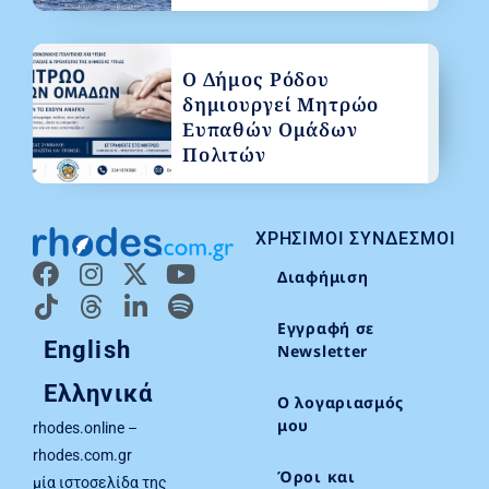
Ο Δήμος Ρόδου
δημιουργεί Μητρώο
Ευπαθών Ομάδων
Πολιτών
ΧΡΉΣΙΜΟΙ ΣΎΝΔΕΣΜΟΙ
Διαφήμιση
Εγγραφή σε
English
Newsletter
Ελληνικά
Ο λογαριασμός
μου
rhodes.online –
rhodes.com.gr
Όροι και
μία ιστοσελίδα της