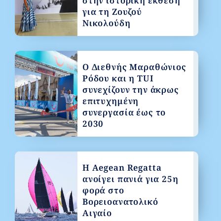
στην ιστορική έκθεση
για τη Ζουζού
Νικολούδη
Ο Διεθνής Μαραθώνιος
Ρόδου και η TUI
συνεχίζουν την άκρως
επιτυχημένη
συνεργασία έως το
2030
Η Aegean Regatta
ανοίγει πανιά για 25η
φορά στο
Βορειοανατολικό
Αιγαίο