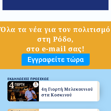
Όλα τα νέα για τον πολιτισμό
στη Ρόδο,
στο e-mail σας!
Εγγραφείτε τώρα
ΕΚΔΗΛΏΣΕΙΣ ΠΡΟΣΕΧΏΣ
4η Γιορτή Μελεκουνιού
στα Κοσκινού