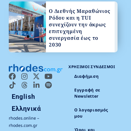
Ο Διεθνής Μαραθώνιος
Ρόδου και η TUI
συνεχίζουν την άκρως
επιτυχημένη
συνεργασία έως το
2030
ΧΡΉΣΙΜΟΙ ΣΎΝΔΕΣΜΟΙ
Διαφήμιση
Εγγραφή σε
English
Newsletter
Ελληνικά
Ο λογαριασμός
μου
rhodes.online –
rhodes.com.gr
Όροι και