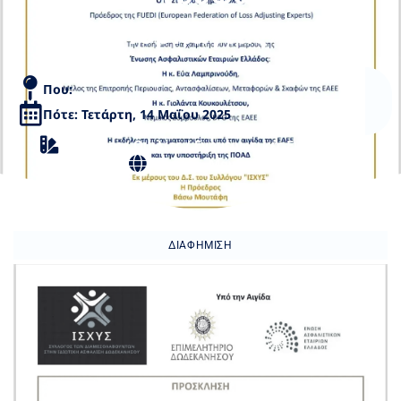
Πυρκαγιάς»
Που:
Πότε: Τετάρτη, 14 Μαΐου 2025
Ημερίδες / Ομιλίες / Ενημερωτικές Εκδηλώσεις
Κέντρο – Μανδράκι
ΔΙΑΦΉΜΙΣΗ