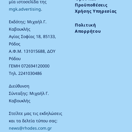
μία ιστοσελίδα της
Προϋποθέσεις
mgk.advertising
.
Χρήσης Υπηρεσίας
Εκδότης: Μιχαήλ Γ.
Πολιτική
Καβουκλής
Απορρήτου
Αγίας Σοφίας 18, 85133,
Ρόδος
Α.Φ.Μ. 131015688, ΔΟΥ
Ρόδου
ΓΕΜΗ 072694120000
Τηλ. 2241030486
Διεύθυνση
Σύνταξης: Μιχαήλ Γ.
Καβουκλής
Στείλτε μας τις εκδηλώσεις
και τα δελτία τύπου σας:
news@rhodes.com.gr