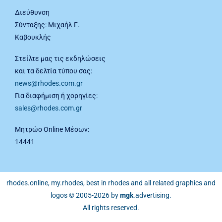
Διεύθυνση
Σύνταξης: Μιχαήλ Γ.
Καβουκλής
Στείλτε μας τις εκδηλώσεις
και τα δελτία τύπου σας:
news@rhodes.com.gr
Για διαφήμιση ή χορηγίες:
sales@rhodes.com.gr
Μητρώο Online Μέσων:
14441
rhodes.online, my.rhodes, best in rhodes and all related graphics and
logos © 2005-2026 by
mgk
.advertising
.
All rights reserved.