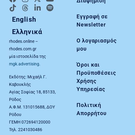
Διαφήμιση
Εγγραφή σε
English
Newsletter
Ελληνικά
Ο λογαριασμός
rhodes.online –
μου
rhodes.com.gr
μία ιστοσελίδα της
Όροι και
mgk.advertising
.
Προϋποθέσεις
Εκδότης: Μιχαήλ Γ.
Χρήσης
Καβουκλής
Υπηρεσίας
Αγίας Σοφίας 18, 85133,
Ρόδος
Πολιτική
Α.Φ.Μ. 131015688, ΔΟΥ
Απορρήτου
Ρόδου
ΓΕΜΗ 072694120000
Τηλ. 2241030486