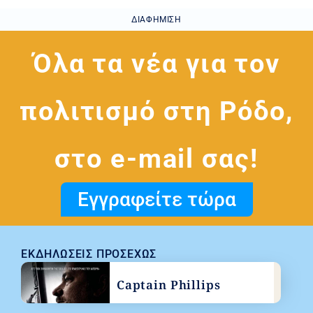
ΔΙΑΦΉΜΙΣΗ
Όλα τα νέα για τον
πολιτισμό στη Ρόδο,
στο e-mail σας!
Εγγραφείτε τώρα
ΕΚΔΗΛΏΣΕΙΣ ΠΡΟΣΕΧΏΣ
Captain Phillips