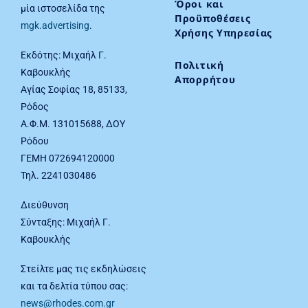
Όροι και
μία ιστοσελίδα της
Προϋποθέσεις
mgk.advertising
.
Χρήσης Υπηρεσίας
Εκδότης: Μιχαήλ Γ.
Πολιτική
Καβουκλής
Απορρήτου
Αγίας Σοφίας 18, 85133,
Ρόδος
Α.Φ.Μ. 131015688, ΔΟΥ
Ρόδου
ΓΕΜΗ 072694120000
Τηλ. 2241030486
Διεύθυνση
Σύνταξης: Μιχαήλ Γ.
Καβουκλής
Στείλτε μας τις εκδηλώσεις
και τα δελτία τύπου σας:
news@rhodes.com.gr