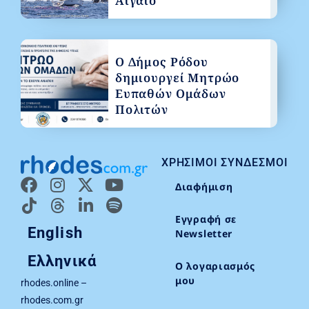
Αιγαίο
Ο Δήμος Ρόδου
δημιουργεί Μητρώο
Ευπαθών Ομάδων
Πολιτών
ΧΡΉΣΙΜΟΙ ΣΎΝΔΕΣΜΟΙ
Διαφήμιση
Εγγραφή σε
English
Newsletter
Ελληνικά
Ο λογαριασμός
μου
rhodes.online –
rhodes.com.gr