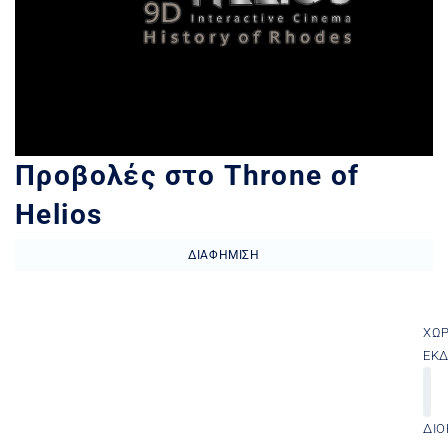
Προβολές στο Throne of
Helios
ΔΙΑΦΉΜΙΣΗ
ΧΏ
ΕΚ
ΔΙΟ