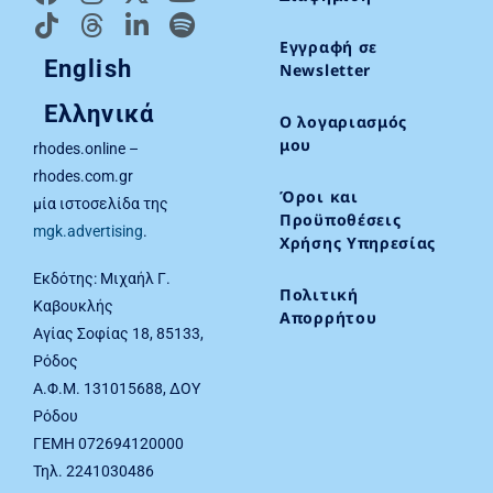
Εγγραφή σε
English
Newsletter
Ελληνικά
Ο λογαριασμός
μου
rhodes.online –
rhodes.com.gr
Όροι και
μία ιστοσελίδα της
Προϋποθέσεις
mgk.advertising
.
Χρήσης Υπηρεσίας
Εκδότης: Μιχαήλ Γ.
Πολιτική
Καβουκλής
Απορρήτου
Αγίας Σοφίας 18, 85133,
Ρόδος
Α.Φ.Μ. 131015688, ΔΟΥ
Ρόδου
ΓΕΜΗ 072694120000
Τηλ. 2241030486