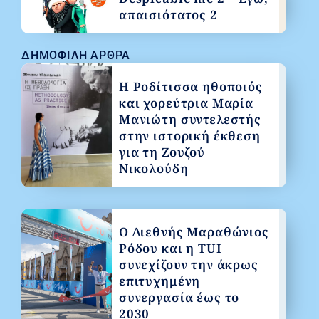
απαισιότατος 2
ΔΗΜΟΦΙΛΉ ΆΡΘΡΑ
Η Ροδίτισσα ηθοποιός
και χορεύτρια Μαρία
Μανιώτη συντελεστής
στην ιστορική έκθεση
για τη Ζουζού
Νικολούδη
Ο Διεθνής Μαραθώνιος
Ρόδου και η TUI
συνεχίζουν την άκρως
επιτυχημένη
συνεργασία έως το
2030