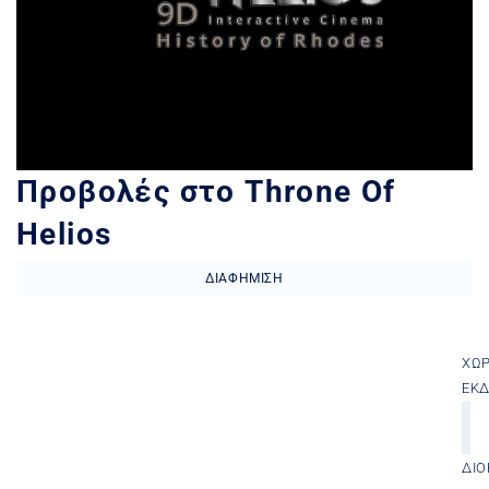
Προβολές στο Throne Of
Helios
ΔΙΑΦΉΜΙΣΗ
ΧΏ
ΕΚ
ΔΙΟ