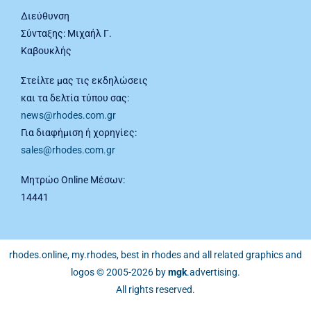
Διεύθυνση
Σύνταξης: Μιχαήλ Γ.
Καβουκλής
Στείλτε μας τις εκδηλώσεις
και τα δελτία τύπου σας:
news@rhodes.com.gr
Για διαφήμιση ή χορηγίες:
sales@rhodes.com.gr
Μητρώο Online Μέσων:
14441
rhodes.online, my.rhodes, best in rhodes and all related graphics and
logos © 2005-2026 by
mgk
.advertising
.
All rights reserved.