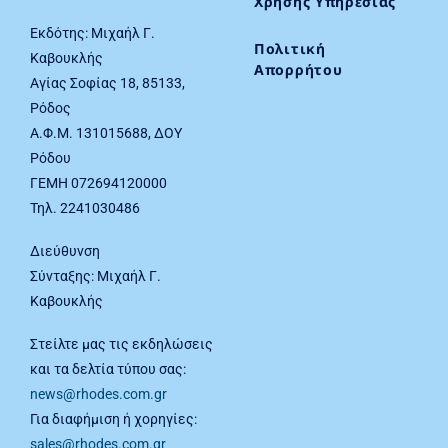
Χρήσης Υπηρεσίας
Εκδότης: Μιχαήλ Γ.
Πολιτική
Καβουκλής
Απορρήτου
Αγίας Σοφίας 18, 85133,
Ρόδος
Α.Φ.Μ. 131015688, ΔΟΥ
Ρόδου
ΓΕΜΗ 072694120000
Τηλ. 2241030486
Διεύθυνση
Σύνταξης: Μιχαήλ Γ.
Καβουκλής
Στείλτε μας τις εκδηλώσεις
και τα δελτία τύπου σας:
news@rhodes.com.gr
Για διαφήμιση ή χορηγίες:
sales@rhodes.com.gr