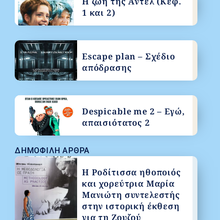
Η ζωή της Αντέλ (Κεφ.
1 και 2)
Escape plan – Σχέδιο
απόδρασης
Despicable me 2 – Εγώ,
απαισιότατος 2
ΔΗΜΟΦΙΛΉ ΆΡΘΡΑ
Η Ροδίτισσα ηθοποιός
και χορεύτρια Μαρία
Μανιώτη συντελεστής
στην ιστορική έκθεση
για τη Ζουζού