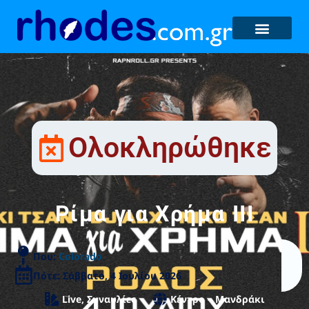
Ολοκληρώθηκε
Ρίμα για Χρήμα ΙΙΙ
Που:
Colorado
Πότε: Σάββατο, 4 Ιουλίου 2026
Live
,
Συναυλίες
Κέντρο – Μανδράκι