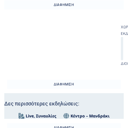
ΔΙΑΦΉΜΙΣΗ
ΧΏ
ΕΚ
ΔΙΟ
ΔΙΑΦΉΜΙΣΗ
Δες περισσότερες εκδηλώσεις:
Live
,
Συναυλίες
Κέντρο – Μανδράκι
ΔΙΑΦΉΜΙΣΗ