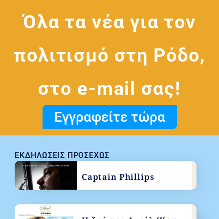
Όλα τα νέα για τον
πολιτισμό στη Ρόδο,
στο e-mail σας!
Εγγραφείτε τώρα
ΕΚΔΗΛΏΣΕΙΣ ΠΡΟΣΕΧΏΣ
Captain Phillips