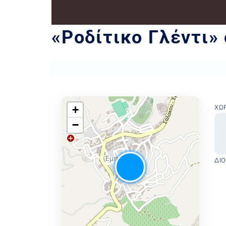
«Ροδίτικο Γλέντι»
+
ΧΏ
−
ΔΙ