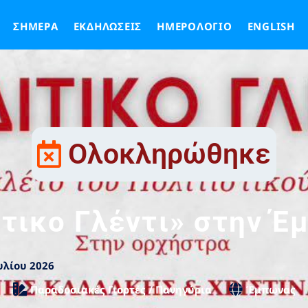
ΣΉΜΕΡΑ
ΕΚΔΗΛΏΣΕΙΣ
ΗΜΕΡΟΛΌΓΙΟ
ENGLISH
Ολοκληρώθηκε
τικο Γλέντι» στην 
υλίου 2026
Παραδοσιακές Γιορτές / Πανηγύρια
Έμπωνας