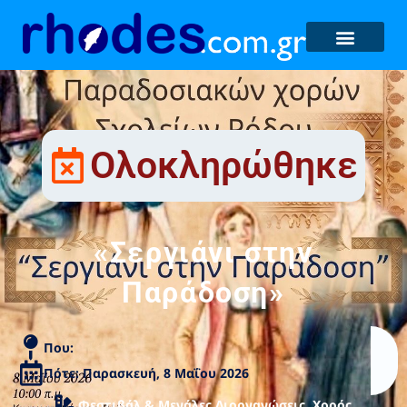
Ολοκληρώθηκε
«Σεργιάνι στην
Παράδοση»
Που:
Πότε: Παρασκευή, 8 Μαΐου 2026
Φεστιβάλ & Μεγάλες Διοργανώσεις
,
Χορός