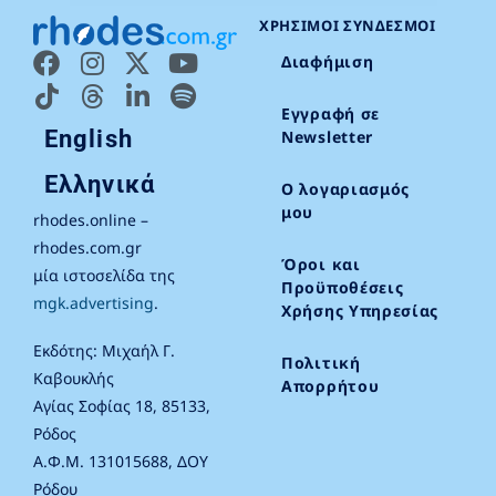
ΧΡΉΣΙΜΟΙ ΣΎΝΔΕΣΜΟΙ
Διαφήμιση
Εγγραφή σε
English
Newsletter
Ελληνικά
Ο λογαριασμός
μου
rhodes.online –
rhodes.com.gr
Όροι και
μία ιστοσελίδα της
Προϋποθέσεις
mgk.advertising
.
Χρήσης Υπηρεσίας
Εκδότης: Μιχαήλ Γ.
Πολιτική
Καβουκλής
Απορρήτου
Αγίας Σοφίας 18, 85133,
Ρόδος
Α.Φ.Μ. 131015688, ΔΟΥ
Ρόδου