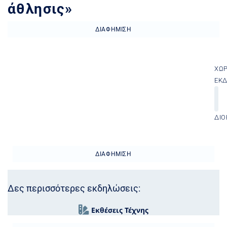
άθλησις»
ΔΙΑΦΉΜΙΣΗ
ΧΏ
ΕΚ
ΔΙΟ
ΔΙΑΦΉΜΙΣΗ
Δες περισσότερες εκδηλώσεις:
Εκθέσεις Τέχνης