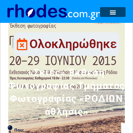
Ολοκληρώθηκε
«Σκιές» Έκθεση
Φωτογραφίας Τμήματος
Φωτογραφίας «ΡΟΔΙΩΝ
άθλησις»
Που: