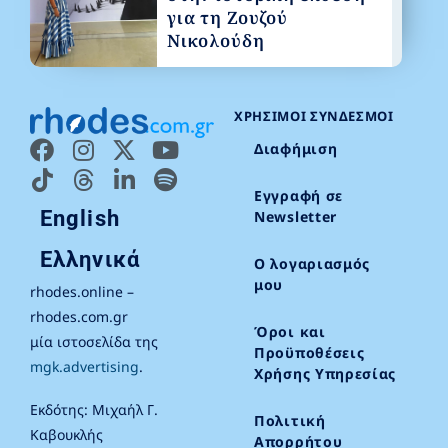
για τη Ζουζού
Νικολούδη
ΧΡΉΣΙΜΟΙ ΣΎΝΔΕΣΜΟΙ
Διαφήμιση
Εγγραφή σε
English
Newsletter
Ελληνικά
Ο λογαριασμός
μου
rhodes.online –
rhodes.com.gr
Όροι και
μία ιστοσελίδα της
Προϋποθέσεις
mgk.advertising
.
Χρήσης Υπηρεσίας
Εκδότης: Μιχαήλ Γ.
Πολιτική
Καβουκλής
Απορρήτου