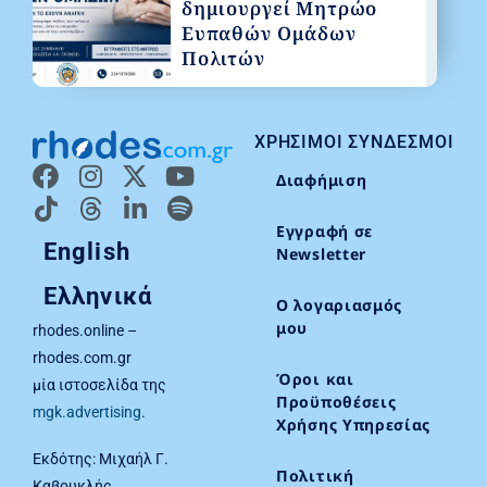
δημιουργεί Μητρώο
Ευπαθών Ομάδων
Πολιτών
ΧΡΉΣΙΜΟΙ ΣΎΝΔΕΣΜΟΙ
Διαφήμιση
Εγγραφή σε
English
Newsletter
Ελληνικά
Ο λογαριασμός
μου
rhodes.online –
rhodes.com.gr
Όροι και
μία ιστοσελίδα της
Προϋποθέσεις
mgk.advertising
.
Χρήσης Υπηρεσίας
Εκδότης: Μιχαήλ Γ.
Πολιτική
Καβουκλής