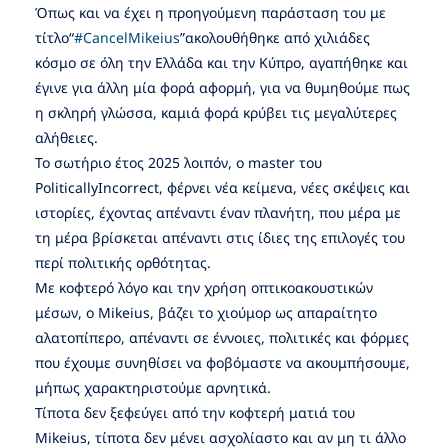
Όπως και να έχει η προηγούμενη παράσταση του με
τίτλο“
#CancelMikeius
”ακολουθήθηκε από χιλιάδες
κόσμο σε όλη την Ελλάδα και την Κύπρο, αγαπήθηκε και
έγινε για άλλη μία φορά αφορμή, για να θυμηθούμε πως
η σκληρή γλώσσα, καμιά φορά κρύβει τις μεγαλύτερες
αλήθειες.
Το σωτήριο έτος 2025 λοιπόν, ο master του
PoliticallyIncorrect, φέρνει νέα κείμενα, νέες σκέψεις και
ιστορίες, έχοντας απέναντι έναν πλανήτη, που μέρα με
τη μέρα βρίσκεται απέναντι στις ίδιες της επιλογές του
περί πολιτικής ορθότητας.
Με κοφτερό λόγο και την χρήση οπτικοακουστικών
μέσων, ο Mikeius, βάζει το χιούμορ ως απαραίτητο
αλατοπίπερο, απέναντι σε έννοιες, πολιτικές και φόρμες
που έχουμε συνηθίσει να φοβόμαστε να ακουμπήσουμε,
μήπως χαρακτηριστούμε αρνητικά.
Τίποτα δεν ξεφεύγει από την κοφτερή ματιά του
Mikeius, τίποτα δεν μένει ασχολίαστο και αν μη τι άλλο