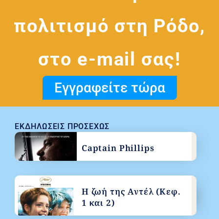
πολιτισμό στη Ρόδο,
στο e-mail σας!
Εγγραφείτε τώρα
ΕΚΔΗΛΏΣΕΙΣ ΠΡΟΣΕΧΏΣ
Captain Phillips
Η ζωή της Αντέλ (Κεφ.
1 και 2)