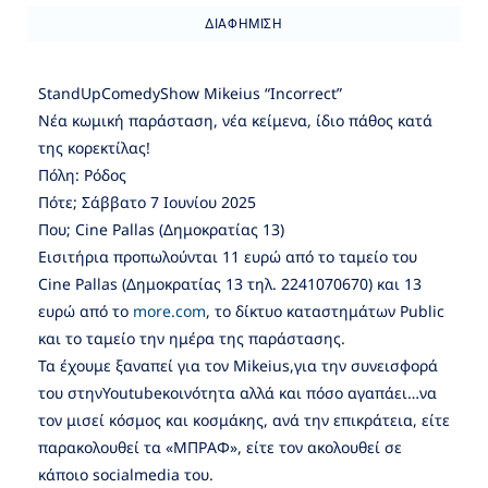
ΔΙΑΦΉΜΙΣΗ
StandUpComedyShow Mikeius “Incorrect”
Νέα κωμική παράσταση, νέα κείμενα, ίδιο πάθος κατά
της κορεκτίλας!
Πόλη: Ρόδος
Πότε; Σάββατο 7 Ιουνίου 2025
Που; Cine Pallas (Δημοκρατίας 13)
Εισιτήρια προπωλούνται 11 ευρώ από το ταμείο του
Cine Pallas (Δημοκρατίας 13 τηλ. 2241070670) και 13
ευρώ από το
more.com
, το δίκτυο καταστημάτων Public
και το ταμείο την ημέρα της παράστασης.
Τα έχουμε ξαναπεί για τον Mikeius,για την συνεισφορά
του στηνYoutubeκοινότητα αλλά και πόσο αγαπάει…να
τον μισεί κόσμος και κοσμάκης, ανά την επικράτεια, είτε
παρακολουθεί τα «ΜΠΡΑΦ», είτε τον ακολουθεί σε
κάποιο socialmedia του.