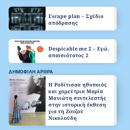
Escape plan – Σχέδιο
απόδρασης
Despicable me 2 – Εγώ,
απαισιότατος 2
ΔΗΜΟΦΙΛΉ ΆΡΘΡΑ
Η Ροδίτισσα ηθοποιός
και χορεύτρια Μαρία
Μανιώτη συντελεστής
στην ιστορική έκθεση
για τη Ζουζού
Νικολούδη