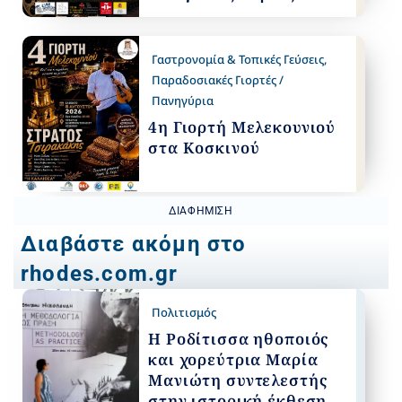
Γαστρονομία & Τοπικές Γεύσεις
,
Παραδοσιακές Γιορτές /
Πανηγύρια
4η Γιορτή Μελεκουνιού
στα Κοσκινού
ΔΙΑΦΉΜΙΣΗ
Διαβάστε ακόμη στο
rhodes.com.gr
Πολιτισμός
Η Ροδίτισσα ηθοποιός
και χορεύτρια Μαρία
Μανιώτη συντελεστής
στην ιστορική έκθεση