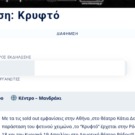
ση: Κρυφτό
ΔΙΑΦΉΜΙΣΗ
ΡΟΣ ΕΚΔΉΛΩΣΗΣ
ΟΡΓΑΝΩΤΈΣ
ρο
Κέντρο – Μανδράκι
Με τα τις sold out εμφανίσεις στην Αθήνα ,στο θέατρο Κάτια 
παράσταση του φετινού χειμώνα ,το “Κρυφτό” έρχεται στην Ρό
18 και την Κυριακή 19 Απριλίου στο Δημοτικό θέατρο Ρόδου!!!