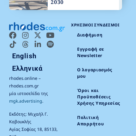
2030
ΧΡΉΣΙΜΟΙ ΣΎΝΔΕΣΜΟΙ
Διαφήμιση
Εγγραφή σε
English
Newsletter
Ελληνικά
Ο λογαριασμός
μου
rhodes.online –
rhodes.com.gr
Όροι και
μία ιστοσελίδα της
Προϋποθέσεις
mgk.advertising
.
Χρήσης Υπηρεσίας
Εκδότης: Μιχαήλ Γ.
Πολιτική
Καβουκλής
Απορρήτου
Αγίας Σοφίας 18, 85133,