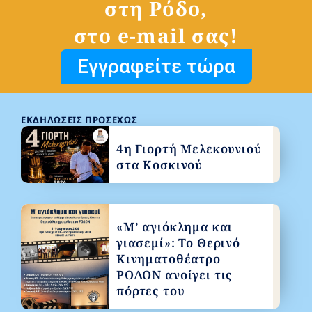
στη Ρόδο,
στο e-mail σας!
Εγγραφείτε τώρα
ΕΚΔΗΛΏΣΕΙΣ ΠΡΟΣΕΧΏΣ
4η Γιορτή Μελεκουνιού
στα Κοσκινού
«Μ’ αγιόκλημα και
γιασεμί»: Το Θερινό
Κινηματοθέατρο
ΡΟΔΟΝ ανοίγει τις
πόρτες του