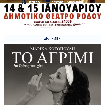
Θέατρο
Κέντρο – Μανδράκι
ΔΙΑΦΉΜΙΣΗ