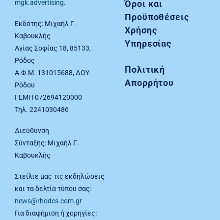
Όροι και
mgk.advertising
.
Προϋποθέσεις
Εκδότης: Μιχαήλ Γ.
Χρήσης
Καβουκλής
Υπηρεσίας
Αγίας Σοφίας 18, 85133,
Ρόδος
Πολιτική
Α.Φ.Μ. 131015688, ΔΟΥ
Απορρήτου
Ρόδου
ΓΕΜΗ 072694120000
Τηλ. 2241030486
Διεύθυνση
Σύνταξης: Μιχαήλ Γ.
Καβουκλής
Στείλτε μας τις εκδηλώσεις
και τα δελτία τύπου σας:
news@rhodes.com.gr
Για διαφήμιση ή χορηγίες: