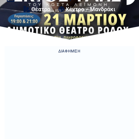
Θέατρο
Κέντρο – Μανδράκι
ΔΙΑΦΉΜΙΣΗ