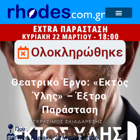
Ολοκληρώθηκε
Θεατρικό Έργο: «Εκτός
Ύλης» – Έξτρα
Παράσταση
Που:
Πότε: Κυριακή, 22 Μαρτίου 2026