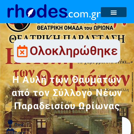
Ολοκληρώθηκε
Η Αυλή των Θαυμάτων
από τον Σύλλογο Νέων
Παραδεισίου Ωρίωνας
Που:
Πότε: