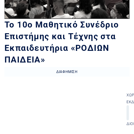
Το 10ο Μαθητικό Συνέδριο
Επιστήμης και Τέχνης στα
Εκπαιδευτήρια «ΡΟΔΙΩΝ
ΠΑΙΔΕΙΑ»
ΔΙΑΦΉΜΙΣΗ
ΧΏ
ΕΚ
ΔΙΟ