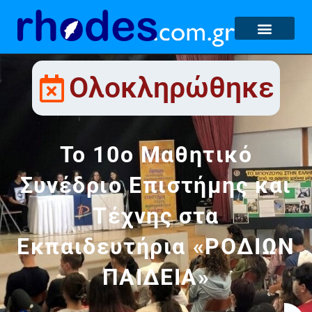
Ολοκληρώθηκε
Το 10ο Μαθητικό
Συνέδριο Επιστήμης και
Τέχνης στα
Εκπαιδευτήρια «ΡΟΔΙΩΝ
ΠΑΙΔΕΙΑ»