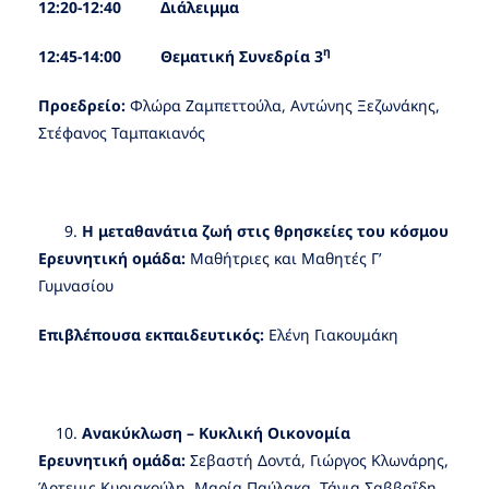
12:20-12:40 Διάλειμμα
η
12:45-14:00 Θεματική Συνεδρία 3
Προεδρείο:
Φλώρα Ζαμπεττούλα, Αντώνης Ξεζωνάκης,
Στέφανος Ταμπακιανός
Η μεταθανάτια ζωή στις θρησκείες του κόσμου
Ερευνητική ομάδα:
Μαθήτριες και Μαθητές Γ’
Γυμνασίου
Επιβλέπουσα εκπαιδευτικός:
Ελένη Γιακουμάκη
Ανακύκλωση – Κυκλική Οικονομία
Ερευνητική ομάδα:
Σεβαστή Δοντά, Γιώργος Κλωνάρης,
Άρτεμις Κυριακούλη, Μαρία Παύλακα, Τάνια Σαββαΐδη