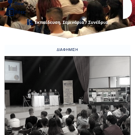
Που:
Πότε:
Εκπαίδευση
,
Σεμινάρια / Συνέδρια
ΔΙΑΦΉΜΙΣΗ