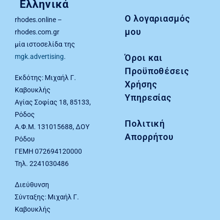
Ελληνικά
Ο λογαριασμός
rhodes.online –
μου
rhodes.com.gr
μία ιστοσελίδα της
Όροι και
mgk.advertising
.
Προϋποθέσεις
Εκδότης: Μιχαήλ Γ.
Χρήσης
Καβουκλής
Υπηρεσίας
Αγίας Σοφίας 18, 85133,
Ρόδος
Πολιτική
Α.Φ.Μ. 131015688, ΔΟΥ
Απορρήτου
Ρόδου
ΓΕΜΗ 072694120000
Τηλ. 2241030486
Διεύθυνση
Σύνταξης: Μιχαήλ Γ.
Καβουκλής