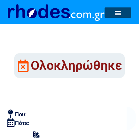
Ολοκληρώθηκε
Tουρνουά squash
Που:
Πότε:
Αθλητικές Διοργανώσεις