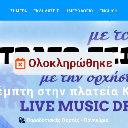
ΣΉΜΕΡΑ
ΕΚΔΗΛΏΣΕΙΣ
ΗΜΕΡΟΛΌΓΙΟ
ENGLISH
Ολοκληρώθηκε
έμπτη στην πλατεία 
Παραδοσιακές Γιορτές / Πανηγύρια