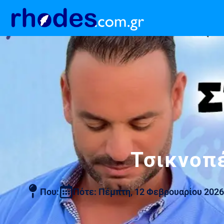
Τσικνοπ
Που:
Πότε: Πέμπτη, 12 Φεβρουαρίου 2026