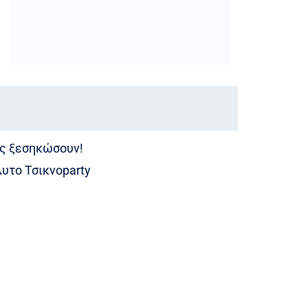
ας ξεσηκώσουν!
λυτο Τσικνοparty