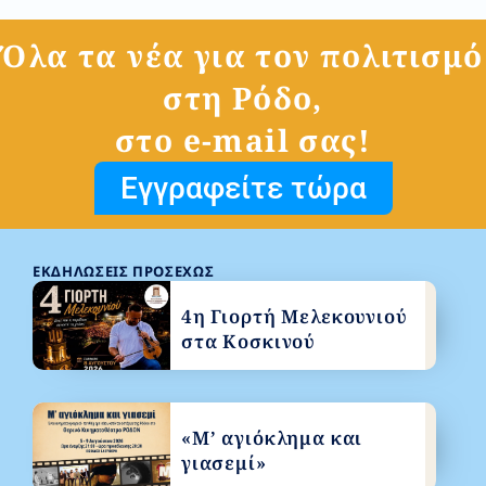
Όλα τα νέα για τον πολιτισμό
στη Ρόδο,
στο e-mail σας!
Εγγραφείτε τώρα
ΕΚΔΗΛΏΣΕΙΣ ΠΡΟΣΕΧΏΣ
4η Γιορτή Μελεκουνιού
στα Κοσκινού
«Μ’ αγιόκλημα και
γιασεμί»