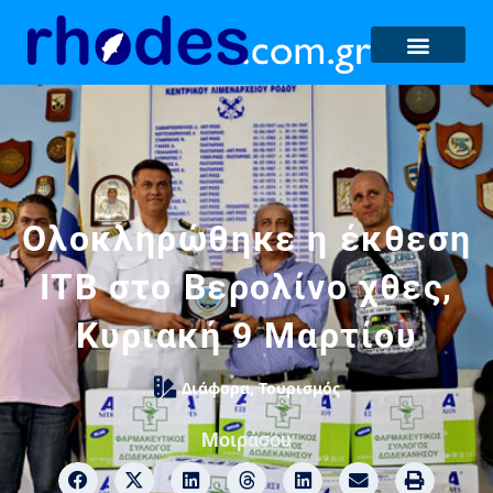
Ολοκληρώθηκε η έκθεση
ΙΤΒ στο Βερολίνο χθες,
Κυριακή 9 Μαρτίου
Διάφορα
,
Τουρισμός
Μοιράσου